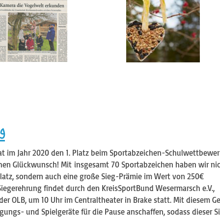
g
at im Jahr 2020 den 1. Platz beim Sportabzeichen-Schulwettbewe
ichen Glückwunsch! Mit insgesamt 70 Sportabzeichen haben wir ni
Platz, sondern auch eine große Sieg-Prämie im Wert von 250€
iegerehrung findet durch den KreisSportBund Wesermarsch e.V.,
er OLB, um 10 Uhr im Centraltheater in Brake statt. Mit diesem Ge
ungs- und Spielgeräte für die Pause anschaffen, sodass dieser S