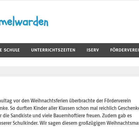
mmelwarden
E SCHULE
UNTERRICHTSZEITEN
ISERV
FÖRDERVERE
hultag vor den Weihnachtsferien überbrachte der Förderverein
ke. So durften Kinder aller Klassen schon mal reichlich Geschenk
r die Sandkiste und viele Bauernhoftiere freuen. Zudem gab es
unserer Schulkinder. Wir sagen diesem großzügigen Weihnachtsm