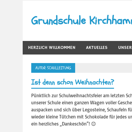
Zum
Inhalt
Grundschule Kirchha
springen
HERZLICH WILLKOMMEN
AKTUELLES
UNSER
AUTOR:
SCHULLEITUNG
Ist denn schon Weihnachten?
Pünktlich zur Schulweihnachtsfeier am letzten Sc
unserer Schule einen ganzen Wagen voller Geschen
auspacken und sich über Legosteine, Schaufeln fü
wieder kleine Tütchen mit Schokolade für jedes 
ein herzliches „Dankeschön“! 😊