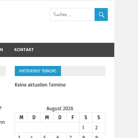
IN
KONTAKT
ANSTEHENDE TERMINE:
Keine aktuellen Termine
e
August 2026
M
D
M
D
F
S
S
ann
1
2
3
4
5
6
7
8
9