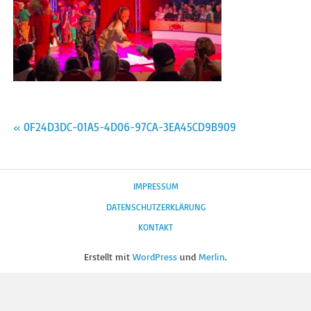
Beitragsnavigation
« 0F24D3DC-01A5-4D06-97CA-3EA45CD9B909
IMPRESSUM
DATENSCHUTZERKLÄRUNG
KONTAKT
Erstellt mit
WordPress
und
Merlin
.