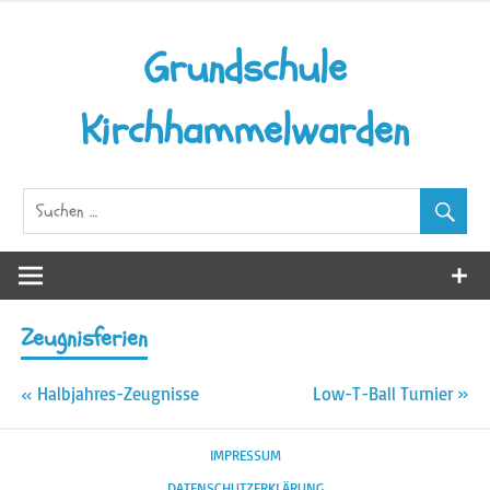
Zum
Inhalt
Grundschule
springen
Kirchhammelwarden
Zeugnisferien
Beitragsnavigation
« Halbjahres-Zeugnisse
Low-T-Ball Turnier »
IMPRESSUM
DATENSCHUTZERKLÄRUNG