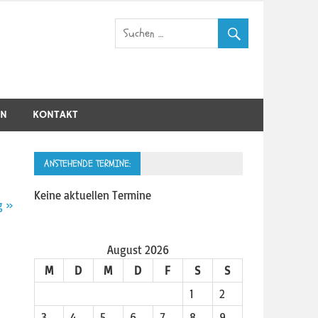
IN
KONTAKT
ANSTEHENDE TERMINE:
Keine aktuellen Termine
g »
August 2026
M
D
M
D
F
S
S
1
2
3
4
5
6
7
8
9