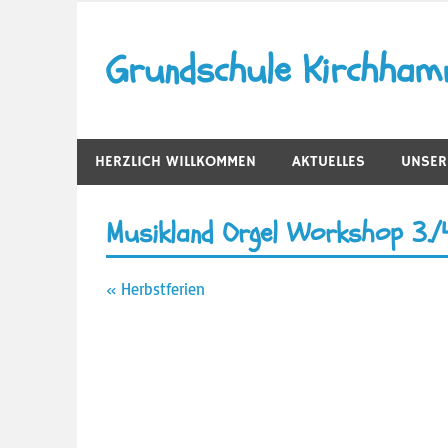
Zum
Inhalt
Grundschule Kirchha
springen
HERZLICH WILLKOMMEN
AKTUELLES
UNSER
Musikland Orgel Workshop 3./4
Beitragsnavigation
« Herbstferien